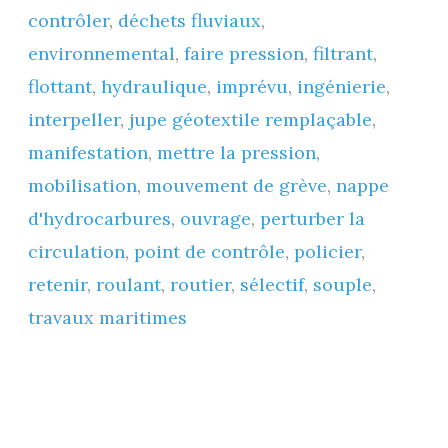
contrôler
,
déchets fluviaux
,
filtrant »
environnemental
,
faire pression
,
filtrant
,
(mai
flottant
,
hydraulique
,
imprévu
,
ingénierie
,
2025)
interpeller
,
jupe géotextile remplaçable
,
manifestation
,
mettre la pression
,
mobilisation
,
mouvement de grève
,
nappe
d'hydrocarbures
,
ouvrage
,
perturber la
circulation
,
point de contrôle
,
policier
,
retenir
,
roulant
,
routier
,
sélectif
,
souple
,
travaux maritimes