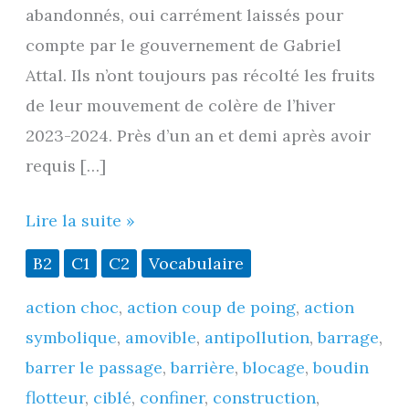
abandonnés, oui carrément laissés pour
compte par le gouvernement de Gabriel
Attal. Ils n’ont toujours pas récolté les fruits
de leur mouvement de colère de l’hiver
2023-2024. Près d’un an et demi après avoir
requis […]
Pépites
Lire la suite »
de
B2
C1
C2
Vocabulaire
vocabulaire
action choc
,
action coup de poing
,
action
–
symbolique
,
amovible
,
antipollution
,
barrage
,
1
barrer le passage
,
barrière
,
blocage
,
boudin
:
flotteur
,
ciblé
,
confiner
,
construction
,
« barrage