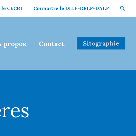
Reche
 le CECRL
Connaître le DILF-DELF-DALF
Sitographie
À propos
Contact
ères