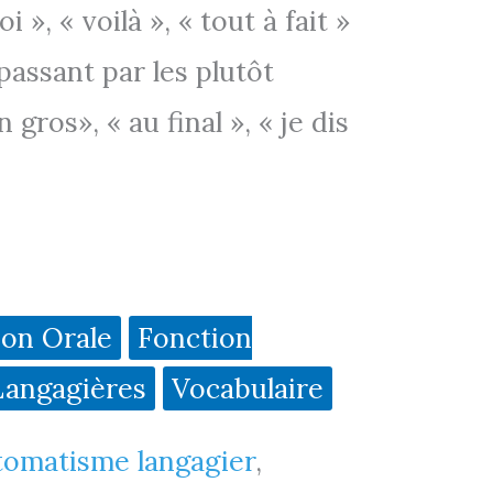
oi », « voilà », « tout à fait »
passant par les plutôt
n gros», « au final », « je dis
ion Orale
Fonction
Langagières
Vocabulaire
tomatisme langagier
,