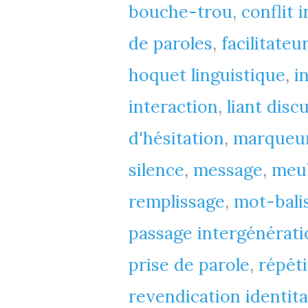
bouche-trou
,
conflit 
-
de paroles
,
facilitateu
>
hoquet linguistique
,
i
C2
interaction
,
liant discu
mais
d'hésitation
,
marqueur
découverte
silence
,
message
,
meu
dès
remplissage
,
mot-bali
A2,
passage intergénérati
B1)
prise de parole
,
répéti
revendication identita