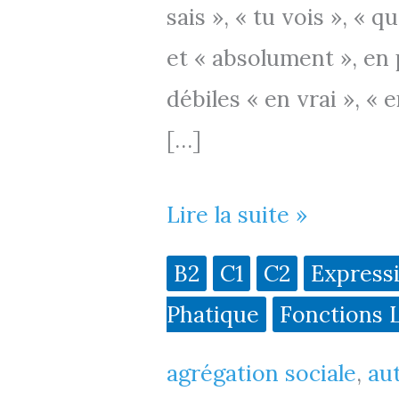
sais », « tu vois », « qu
et « absolument », en 
débiles « en vrai », « e
[…]
Les
Lire la suite »
tics
B2
C1
C2
Express
de
Phatique
Fonctions 
langage
agrégation sociale
,
au
(B2