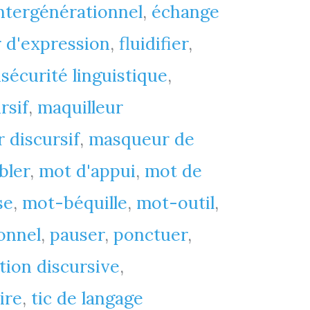
intergénérationnel
,
échange
r d'expression
,
fluidifier
,
nsécurité linguistique
,
rsif
,
maquilleur
 discursif
,
masqueur de
bler
,
mot d'appui
,
mot de
se
,
mot-béquille
,
mot-outil
,
onnel
,
pauser
,
ponctuer
,
tion discursive
,
ire
,
tic de langage