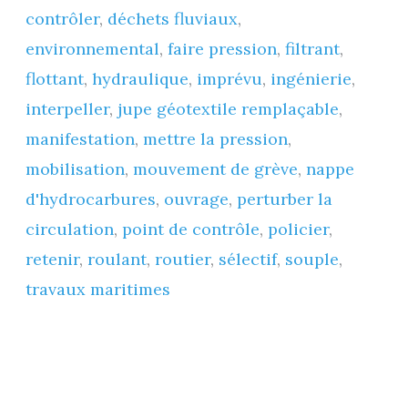
contrôler
,
déchets fluviaux
,
filtrant »
environnemental
,
faire pression
,
filtrant
,
(mai
flottant
,
hydraulique
,
imprévu
,
ingénierie
,
2025)
interpeller
,
jupe géotextile remplaçable
,
manifestation
,
mettre la pression
,
mobilisation
,
mouvement de grève
,
nappe
d'hydrocarbures
,
ouvrage
,
perturber la
circulation
,
point de contrôle
,
policier
,
retenir
,
roulant
,
routier
,
sélectif
,
souple
,
travaux maritimes