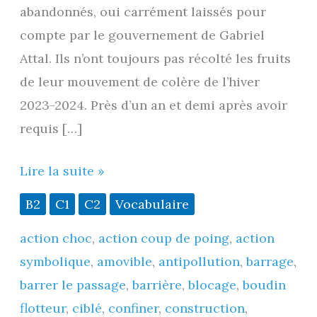
abandonnés, oui carrément laissés pour
compte par le gouvernement de Gabriel
Attal. Ils n’ont toujours pas récolté les fruits
de leur mouvement de colère de l’hiver
2023-2024. Près d’un an et demi après avoir
requis […]
Pépites
Lire la suite »
de
B2
C1
C2
Vocabulaire
vocabulaire
action choc
,
action coup de poing
,
action
–
symbolique
,
amovible
,
antipollution
,
barrage
,
1
barrer le passage
,
barrière
,
blocage
,
boudin
:
flotteur
,
ciblé
,
confiner
,
construction
,
« barrage