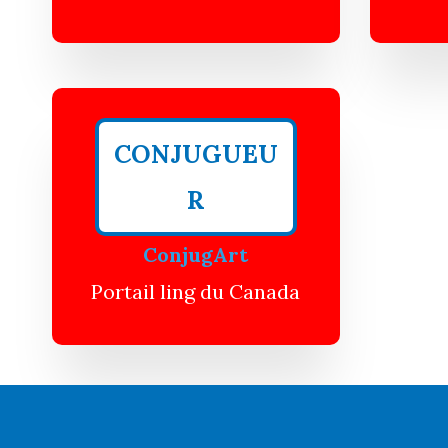
CONJUGUEU
R
ConjugArt
Portail ling du Canada