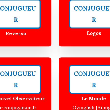
CONJUGUEU
CONJUGUE
R
R
Logos
Reverso
CONJUGUEU
CONJUGUE
R
R
ouvel Observateur
Le Monde
a-conjugaison.fr
Gymglish
[Aimi