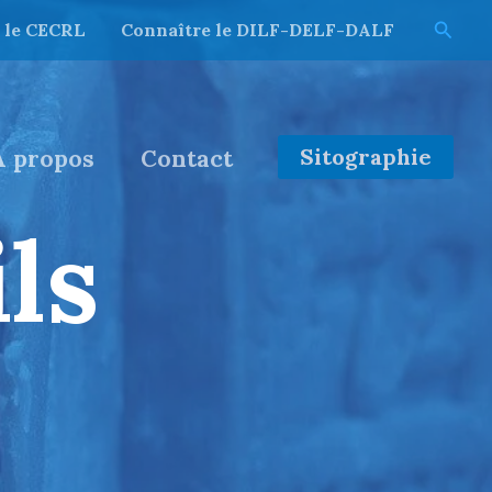
Reche
 le CECRL
Connaître le DILF-DELF-DALF
Sitographie
À propos
Contact
ls​