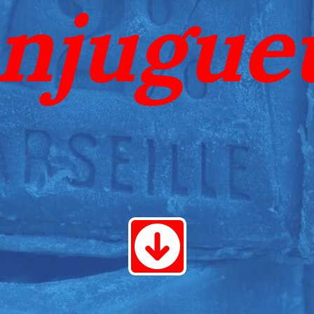
njugue