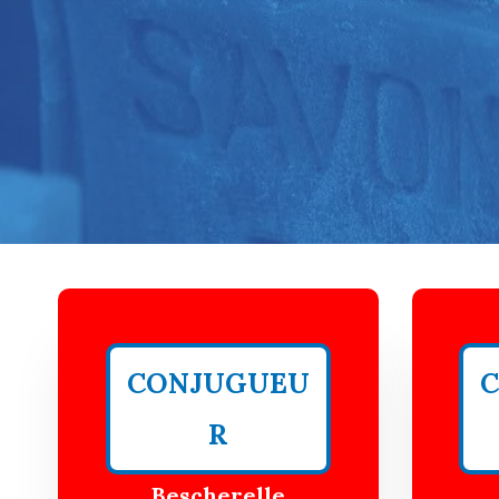
CONJUGUEU
R
Bescherelle