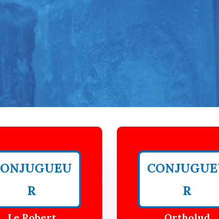
CONJUGUEU
CONJUGUE
R
R
Le Robert
Ortholud