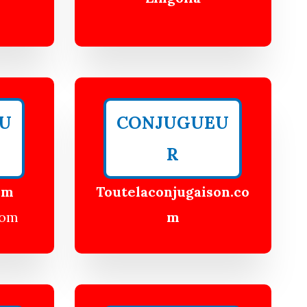
U
CONJUGUEU
R
om
Toutelaconjugaison
.co
com
m