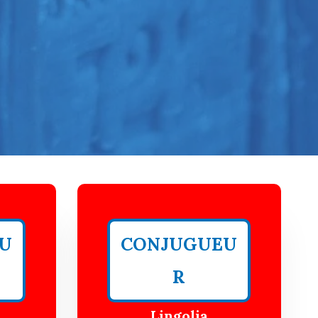
U
CONJUGUEU
R
Lingolia