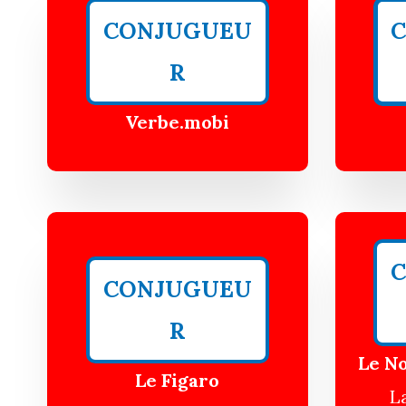
CONJUGUEU
R
Verbe.mobi
CONJUGUEU
R
Le N
Le Figaro
L