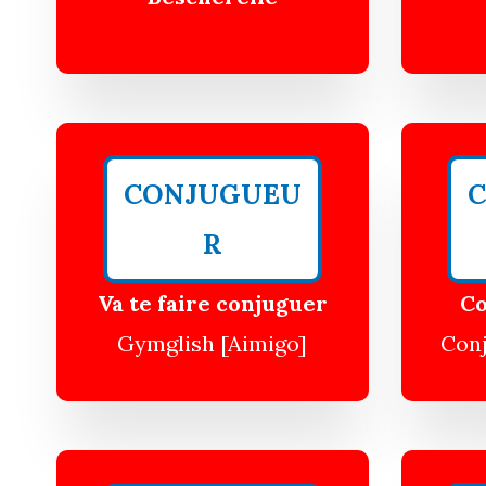
CONJUGUEU
R
Va te faire conjuguer
Co
Gymglish [Aimigo]
Conj