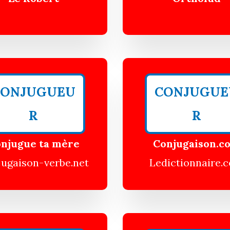
CONJUGUEU
CONJUGUE
R
R
njugue ta mère
Conjugaison.c
ugaison-verbe.net
Ledictionnaire.