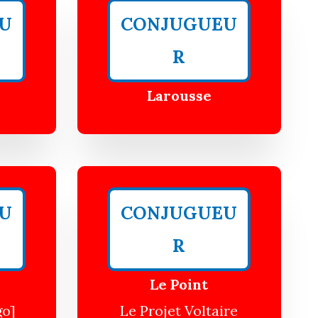
U
CONJUGUEU
R
Larousse
U
CONJUGUEU
R
Le Point
go]
Le Projet Voltaire