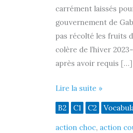
carrément laissés pou
gouvernement de Gabrie
pas récolté les fruit
colère de l’hiver 2023
après avoir requis […]
Pépites
Lire la suite »
de
B2
C1
C2
Vocabul
vocabulaire
action choc
,
action co
–