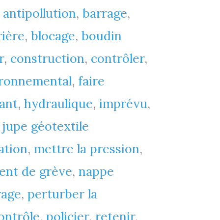
,
antipollution
,
barrage
,
rière
,
blocage
,
boudin
r
,
construction
,
contrôler
,
ronnemental
,
faire
tant
,
hydraulique
,
imprévu
,
,
jupe géotextile
ation
,
mettre la pression
,
nt de grève
,
nappe
rage
,
perturber la
ontrôle
,
policier
,
retenir
,