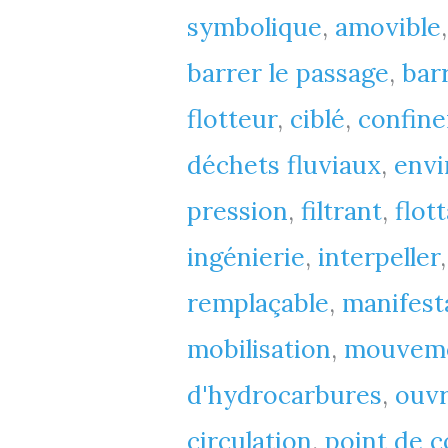
symbolique
,
amovible
1
barrer le passage
,
bar
:
flotteur
,
ciblé
,
confine
« barrage
déchets fluviaux
,
envi
filtrant »
pression
,
filtrant
,
flot
(mai
ingénierie
,
interpeller
2025)
remplaçable
,
manifest
mobilisation
,
mouveme
d'hydrocarbures
,
ouv
circulation
,
point de c