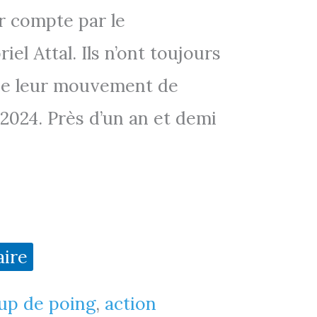
r compte par le
l Attal. Ils n’ont toujours
s de leur mouvement de
-2024. Près d’un an et demi
aire
up de poing
,
action