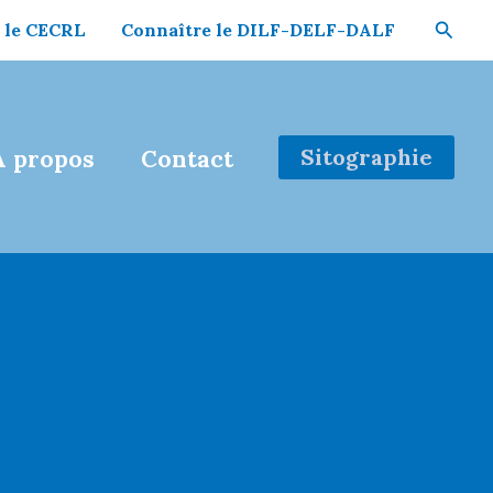
Reche
 le CECRL
Connaître le DILF-DELF-DALF
Sitographie
À propos
Contact