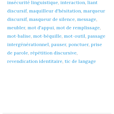
insécurité linguistique
,
interaction
,
liant
découverte
discursif
,
maquilleur d'hésitation
,
marqueur
dès
discursif
,
masqueur de silence
,
message
,
A2,
meubler
,
mot d'appui
,
mot de remplissage
,
B1)
mot-balise
,
mot-béquille
,
mot-outil
,
passage
intergénérationnel
,
pauser
,
ponctuer
,
prise
de parole
,
répétition discursive
,
revendication identitaire
,
tic de langage