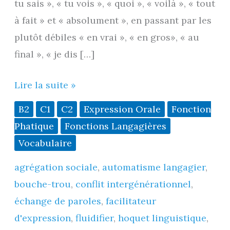
tu sais », « tu vois », « quoi », « voilà », « tout
à fait » et « absolument », en passant par les
plutôt débiles « en vrai », « en gros», « au
final », « je dis […]
Les
Lire la suite »
tics
B2
C1
C2
Expression Orale
Fonction
de
Phatique
Fonctions Langagières
langage
Vocabulaire
(B2
agrégation sociale
,
automatisme langagier
,
-
bouche-trou
,
conflit intergénérationnel
,
>
échange de paroles
,
facilitateur
C2
d'expression
,
fluidifier
,
hoquet linguistique
,
mais