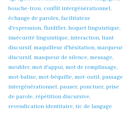
bouche-trou
,
conflit intergénérationnel
,
>
échange de paroles
,
facilitateur
C2
d'expression
,
fluidifier
,
hoquet linguistique
,
mais
insécurité linguistique
,
interaction
,
liant
découverte
discursif
,
maquilleur d'hésitation
,
marqueur
dès
discursif
,
masqueur de silence
,
message
,
A2,
meubler
,
mot d'appui
,
mot de remplissage
,
B1)
mot-balise
,
mot-béquille
,
mot-outil
,
passage
intergénérationnel
,
pauser
,
ponctuer
,
prise
de parole
,
répétition discursive
,
revendication identitaire
,
tic de langage