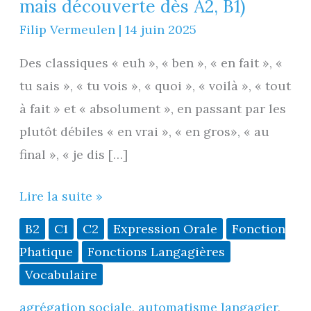
mais découverte dès A2, B1)
Filip Vermeulen
|
14 juin 2025
Des classiques « euh », « ben », « en fait », «
tu sais », « tu vois », « quoi », « voilà », « tout
à fait » et « absolument », en passant par les
plutôt débiles « en vrai », « en gros», « au
final », « je dis […]
Les
Lire la suite »
tics
B2
C1
C2
Expression Orale
Fonction
de
Phatique
Fonctions Langagières
langage
Vocabulaire
(B2
agrégation sociale
,
automatisme langagier
,
-