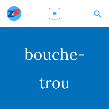
Aller
Rec
au
contenu
bouche-
trou