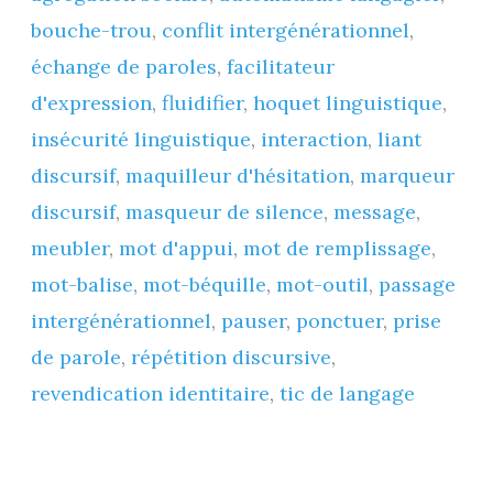
bouche-trou
,
conflit intergénérationnel
,
>
échange de paroles
,
facilitateur
C2
d'expression
,
fluidifier
,
hoquet linguistique
,
mais
insécurité linguistique
,
interaction
,
liant
découverte
discursif
,
maquilleur d'hésitation
,
marqueur
dès
discursif
,
masqueur de silence
,
message
,
A2,
meubler
,
mot d'appui
,
mot de remplissage
,
B1)
mot-balise
,
mot-béquille
,
mot-outil
,
passage
intergénérationnel
,
pauser
,
ponctuer
,
prise
de parole
,
répétition discursive
,
revendication identitaire
,
tic de langage