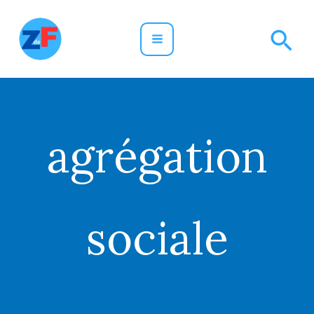
Aller
Rec
au
contenu
agrégation
sociale