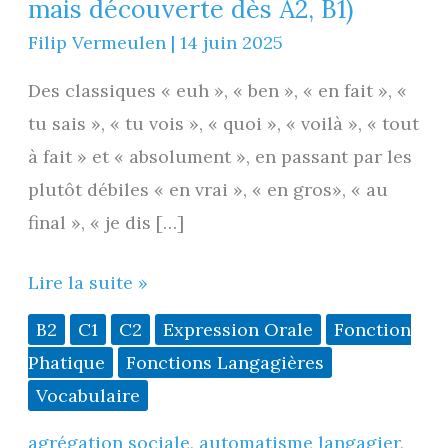
mais découverte dès A2, B1)
Filip Vermeulen
|
14 juin 2025
Des classiques « euh », « ben », « en fait », «
tu sais », « tu vois », « quoi », « voilà », « tout
à fait » et « absolument », en passant par les
plutôt débiles « en vrai », « en gros», « au
final », « je dis […]
Les
Lire la suite »
tics
B2
C1
C2
Expression Orale
Fonction
de
Phatique
Fonctions Langagières
langage
Vocabulaire
(B2
agrégation sociale
,
automatisme langagier
,
-