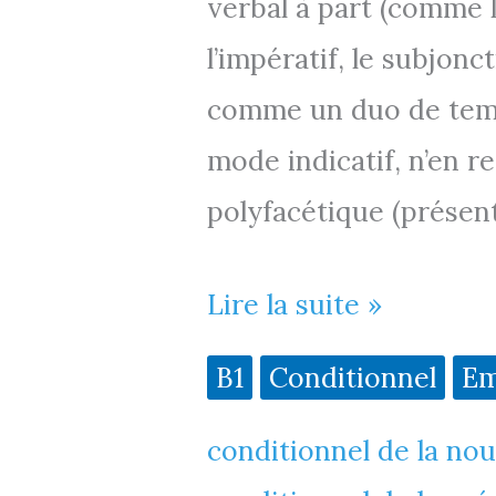
verbal à part (comme le
l’impératif, le subjoncti
comme un duo de temp
mode indicatif, n’en r
polyfacétique (présen
Le
Lire la suite »
conditionnel
B1
Conditionnel
Em
« journalistique »
conditionnel de la nou
(B1)