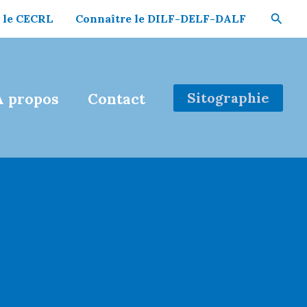
Reche
 le CECRL
Connaître le DILF-DELF-DALF
Sitographie
À propos
Contact