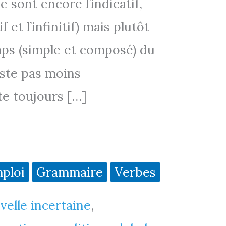
 sont encore l’indicatif,
f et l’infinitif) mais plutôt
s (simple et composé) du
este pas moins
te toujours […]
ploi
Grammaire
Verbes
velle incertaine
,