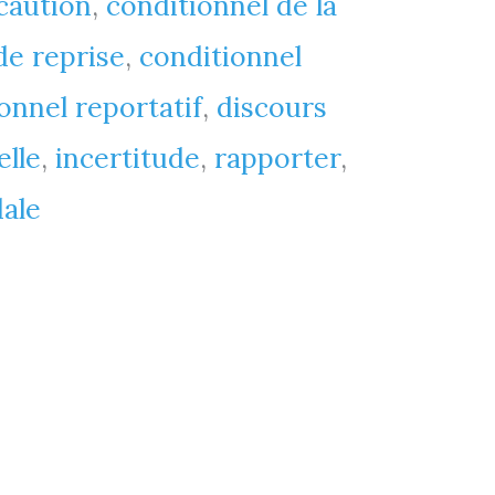
caution
,
conditionnel de la
de reprise
,
conditionnel
onnel reportatif
,
discours
elle
,
incertitude
,
rapporter
,
ale